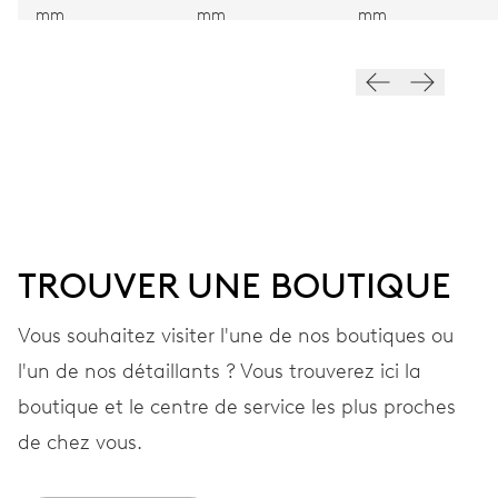
VIBRATIONS
mm
mm
mm
28’800 A/h, 4 Hz
CADRAN
Gris
BRACELET
TROUVER UNE BOUTIQUE
Acier
Vous souhaitez visiter l'une de nos boutiques ou
l'un de nos détaillants ? Vous trouverez ici la
GARANTIE
2 années
boutique et le centre de service les plus proches
Rejoignez MyOris et bénéficiez gratuitement d'une extension de
de chez vous.
garantie à 3 années