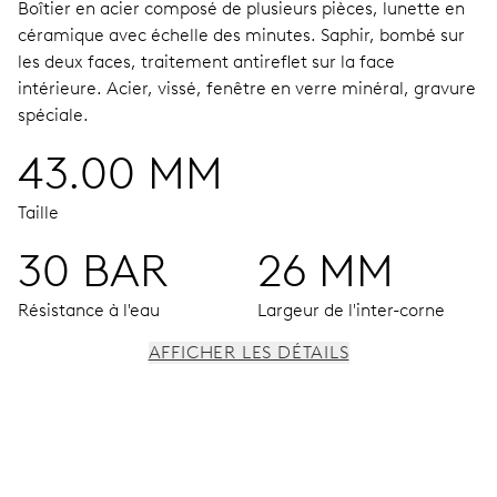
Boîtier en acier composé de plusieurs pièces, lunette en
céramique avec échelle des minutes.
Saphir, bombé sur
les deux faces, traitement antireflet sur la face
intérieure.
Acier, vissé, fenêtre en verre minéral, gravure
spéciale.
43.00 MM
Taille
30 BAR
26 MM
Résistance à l'eau
Largeur de l'inter-corne
AFFICHER LES DÉTAILS
MOUVEMENT
Aiguilles centrales heures, minutes et secondes; guichet
pour la date, changement de date instantané, correcteur