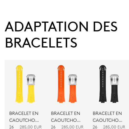
de date, stop-seconde
ADAPTATION DES 
41 heures
Réserve de marche
BRACELETS
CALIBRE
733-1
DIMENSIONS
Ø 25,60 mm, 11 1/2’’’
ENROULEMENT
Remontage automatique
BRACELET EN
BRACELET EN
BRACELET EN
CAOUTCHOUC
CAOUTCHOUC
CAOUTCHOUC
JAUNE
ORANGE
NOIR
26
285,00 EUR
26
285,00 EUR
26
285,00 EUR