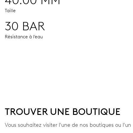
40.00 MM
Taille
30 BAR
Résistance à l'eau
MOUVEMENT
Aiguilles centrales heures, minutes et secondes; guichet p
41 heures
TROUVER UNE BOUTIQUE
Réserve de marche
Vous souhaitez visiter l'une de nos boutiques ou l'un 
CALIBRE