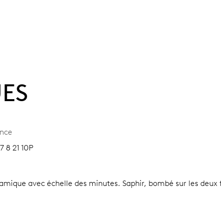
UES
ence
7 8 21 10P
éramique avec échelle des minutes.
Saphir, bombé sur les deux f