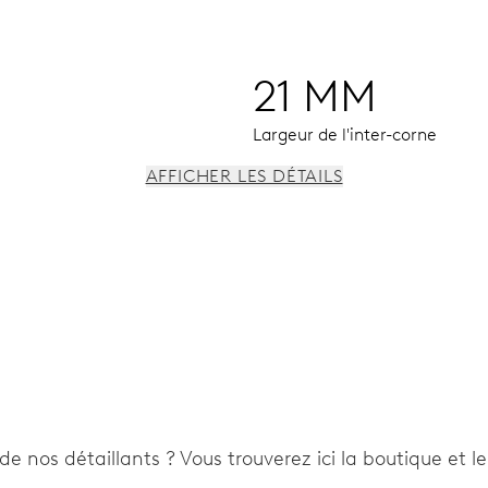
21 MM
Largeur de l'inter-corne
AFFICHER LES DÉTAILS
our la date, changement de date instantané, correcteur de dat
de nos détaillants ? Vous trouverez ici la boutique et l