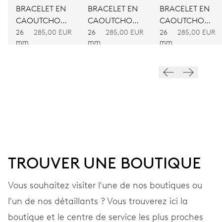
Remontage automatique
BRACELET EN
BRACELET EN
BRACELET EN
CAOUTCHOUC
CAOUTCHOUC
CAOUTCHOUC
JAUNE
ORANGE
NOIR
26
285,00 EUR
26
285,00 EUR
26
285,00 EUR
VIBRATIONS
mm
mm
mm
28’800 A/h, 4 Hz
CADRAN
Gris
BRACELET
TROUVER UNE BOUTIQUE
Acier
Vous souhaitez visiter l'une de nos boutiques ou
l'un de nos détaillants ? Vous trouverez ici la
GARANTIE
2 années
boutique et le centre de service les plus proches