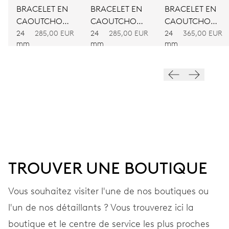
Remontage automatique
BRACELET EN
BRACELET EN
BRACELET EN
CAOUTCHOUC
CAOUTCHOUC
CAOUTCHOUC
ROUGE
BLEU
NOIR
24
285,00 EUR
24
285,00 EUR
24
365,00 EUR
VIBRATIONS
mm
mm
mm
28’800 A/h, 4 Hz
CADRAN
Noir
BRACELET
TROUVER UNE BOUTIQUE
Acier
Vous souhaitez visiter l'une de nos boutiques ou
l'un de nos détaillants ? Vous trouverez ici la
GARANTIE
2 années
boutique et le centre de service les plus proches