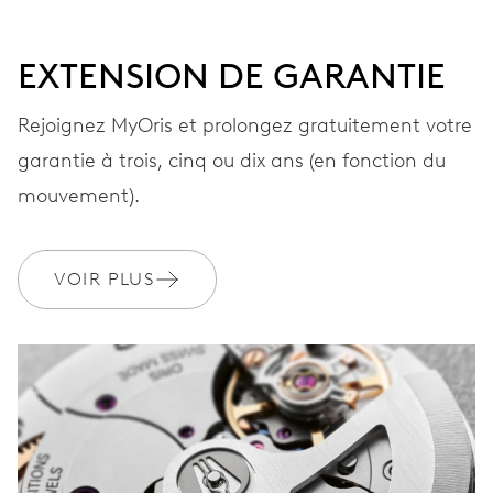
CADRAN
Vert
EXTENSION DE GARANTIE
Rejoignez MyOris et prolongez gratuitement votre
BRACELET
Cuir
garantie à trois, cinq ou dix ans (en fonction du
mouvement).
Coffret spécial de luxe en
EXTRAS
VOIR PLUS
bois
GARANTIE
2 années
Rejoignez MyOris et bénéficiez gratuitement d'une extension de
garantie à 5 années