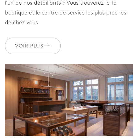
l'un de nos détaillants ? Vous trouverez ici la
Réserve de marche
boutique et le centre de service les plus proches
de chez vous.
CALIBRE
CALIBRE 113
VOIR PLUS
DIMENSIONS
Ø 34,00 mm, 15'''
ENROULEMENT
Remontage manuel
VIBRATIONS
21’600 A/h, 3 Hz