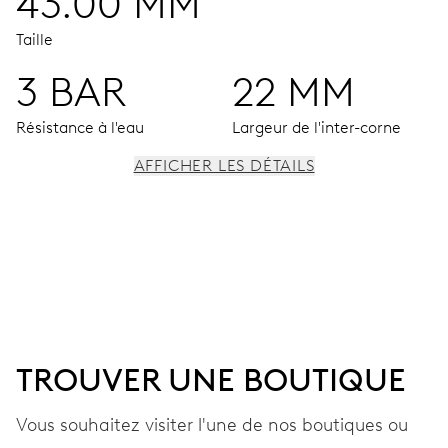
43.00 MM
Taille
3 BAR
22 MM
Résistance à l'eau
Largeur de l'inter-corne
AFFICHER LES DÉTAILS
MOUVEMENT
Aiguilles centrales pour les heures, les minutes, la
semaine et le mois, petite seconde à 9h. Indicateur de
réserve de marche non-linéaire à 3h, guichet dateur à
9h, guichet jour à 12h, correcteur de la date, du jour et de
la semaine, système de réglage fin et stop-seconde
TROUVER UNE BOUTIQUE
Vous souhaitez visiter l'une de nos boutiques ou
240 heures