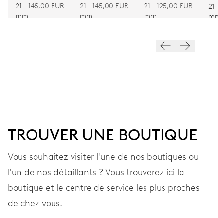
MARRON
MARRON
BICOLORE
21
145,00 EUR
21
145,00 EUR
21
125,00 EUR
BI
21
mm
mm
mm
m
VIBRATIONS
28’800 A/h, 4 Hz
CADRAN
Gris
TROUVER UNE BOUTIQUE
BRACELET
Acier
Vous souhaitez visiter l'une de nos boutiques ou
l'un de nos détaillants ? Vous trouverez ici la
GARANTIE
2 années
boutique et le centre de service les plus proches
de chez vous.
Rejoignez MyOris et bénéficiez gratuitement d'une extension de
garantie à 3 années