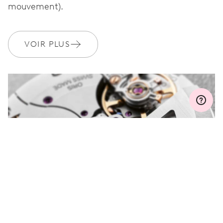
GARANTIE
2 années
mouvement).
Rejoignez MyOris et bénéficiez gratuitement d'une extension de
garantie à 3 années
VOIR PLUS
MYORIS