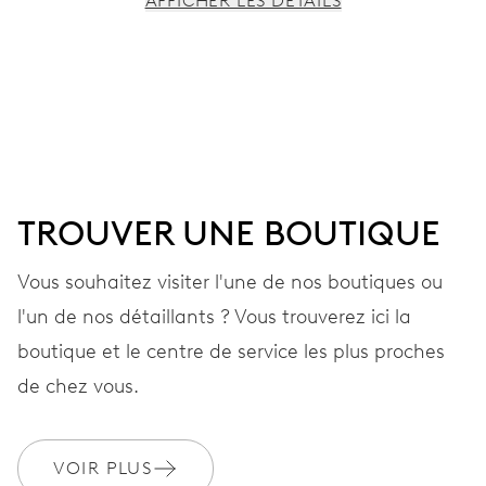
AFFICHER LES DÉTAILS
MOUVEMENT
Aiguilles centrales heures, minutes et secondes, stop-
seconde
38 heures
TROUVER UNE BOUTIQUE
Réserve de marche
Vous souhaitez visiter l'une de nos boutiques ou
l'un de nos détaillants ? Vous trouverez ici la
CALIBRE
560
boutique et le centre de service les plus proches
de chez vous.
DIMENSIONS
Ø 17,20 mm, 7 3/4’’’
VOIR PLUS