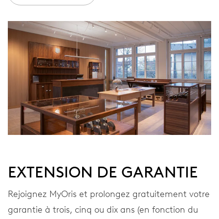
ENROULEMENT
Remontage automatique
VIBRATIONS
28’800 A/h, 4 Hz
CADRAN
Gris
EXTENSION DE GARANTIE
BRACELET
Cuir
Rejoignez MyOris et prolongez gratuitement votre
garantie à trois, cinq ou dix ans (en fonction du