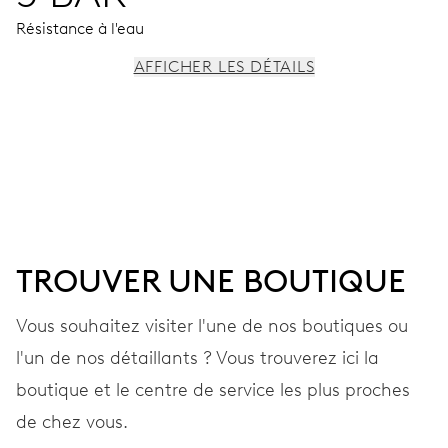
Résistance à l'eau
AFFICHER LES DÉTAILS
MOUVEMENT
Aiguilles centrales heures, minutes et secondes, stop-
seconde
38 heures
TROUVER UNE BOUTIQUE
Réserve de marche
Vous souhaitez visiter l'une de nos boutiques ou
l'un de nos détaillants ? Vous trouverez ici la
CALIBRE
560
boutique et le centre de service les plus proches
de chez vous.