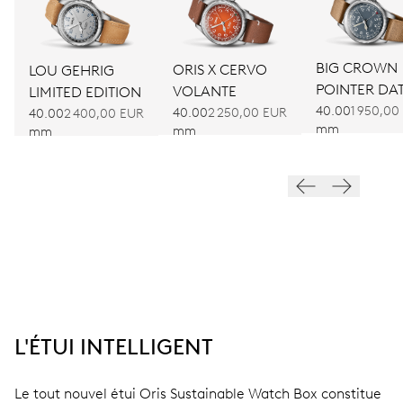
BIG CROWN
ORIS X CERVO
LOU GEHRIG
POINTER DA
VOLANTE
LIMITED EDITION
40.00
1 950,00
40.00
2 250,00 EUR
40.00
2 400,00 EUR
mm
mm
mm
L'ÉTUI INTELLIGENT
Le tout nouvel étui Oris Sustainable Watch Box constitue