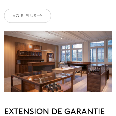
garantie à 3 années
MYORIS
VOIR PLUS
EXTENSION DE GARANTIE