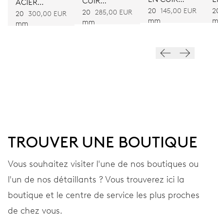
CUIR
ACIER
NOIR
M
20
145,00 EUR
2
MARRON
20
285,00 EUR
INOXYDABLE
20
300,00 EUR
mm
mm
VIBRATIONS
mm
28’800 A/h, 4 Hz
CADRAN
Bleu
TROUVER UNE BOUTIQUE
BRACELET
Cuir
Vous souhaitez visiter l'une de nos boutiques ou
l'un de nos détaillants ? Vous trouverez ici la
GARANTIE
2 années
boutique et le centre de service les plus proches
de chez vous.
Rejoignez MyOris et bénéficiez gratuitement d'une extension de