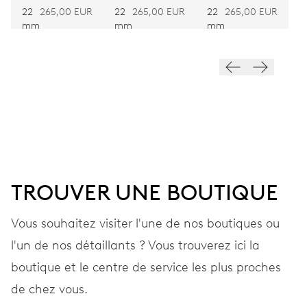
OLIVE
22
265,00 EUR
22
265,00 EUR
22
265,00 EUR
mm
mm
mm
VIBRATIONS
28’800 A/h, 4 Hz
CADRAN
Gris
TROUVER UNE BOUTIQUE
BRACELET
Cuir
Vous souhaitez visiter l'une de nos boutiques ou
l'un de nos détaillants ? Vous trouverez ici la
GARANTIE
2 années
boutique et le centre de service les plus proches
de chez vous.
Rejoignez MyOris et bénéficiez gratuitement d'une extension de
garantie à 3 années