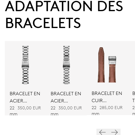
ADAPTATION DES 
38 heures
Réserve de marche
BRACELETS
CALIBRE
752
DIMENSIONS
Ø 32,20 mm, 14 1/4’’’
ENROULEMENT
BRACELET EN
BRACELET EN
BRACELET EN
Remontage automatique
CUIR
T
ACIER
ACIER
MARRON
O
22
285,00 EUR
2
INOXYDABLE
INOXYDABLE
22
350,00 EUR
22
350,00 EUR
mm
mm
mm
VIBRATIONS
28’800 A/h, 4 Hz