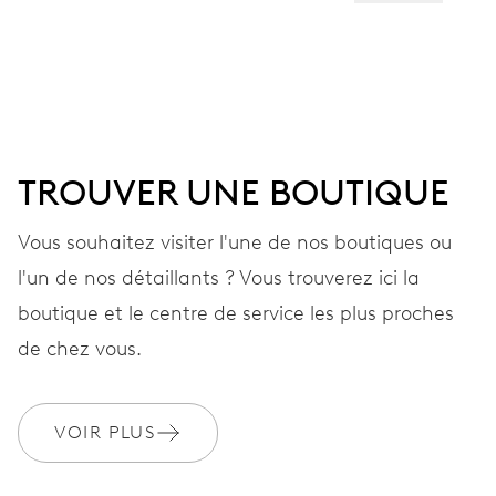
CADRAN
Vert
TROUVER UNE BOUTIQUE
BRACELET
Cuir
Vous souhaitez visiter l'une de nos boutiques ou
l'un de nos détaillants ? Vous trouverez ici la
GARANTIE
2 années
boutique et le centre de service les plus proches
de chez vous.
Rejoignez MyOris et bénéficiez gratuitement d'une extension de
garantie à 3 années
MYORIS
VOIR PLUS