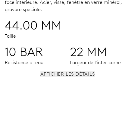
face intérieure.
Acier, vissé, fenêtre en verre minéral,
gravure spéciale.
44.00 MM
Taille
10 BAR
22 MM
Résistance à l'eau
Largeur de l'inter-corne
AFFICHER LES DÉTAILS
MOUVEMENT
Aiguilles centrales heures, minutes et secondes, guichets
date et jour individuels agrandis, date et jour instantanés,
correcteur de date et de jour, stop-seconde