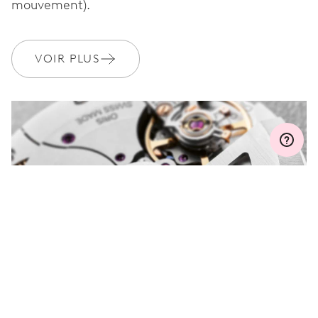
mouvement).
GARANTIE
2 années
Rejoignez MyOris et bénéficiez gratuitement d'une extension de
VOIR PLUS
garantie à 3 années
MYORIS