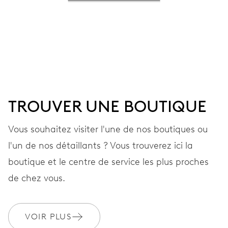
MOUVEMENT
Aiguilles centrales heures, minutes et secondes; guichet
pour la date, changement de date instantané, correcteur
de date, stop-seconde
TROUVER UNE BOUTIQUE
38 heures
Vous souhaitez visiter l'une de nos boutiques ou
Réserve de marche
l'un de nos détaillants ? Vous trouverez ici la
CALIBRE
boutique et le centre de service les plus proches
733
de chez vous.
DIMENSIONS
VOIR PLUS
Ø 25,60 mm, 11 1/2’’’