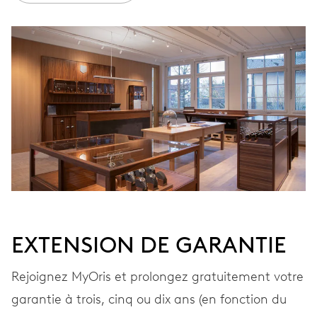
ENROULEMENT
Remontage automatique
VIBRATIONS
28’800 A/h, 4 Hz
CADRAN
Noir
EXTENSION DE GARANTIE
BRACELET
Caoutchouc
Rejoignez MyOris et prolongez gratuitement votre
garantie à trois, cinq ou dix ans (en fonction du