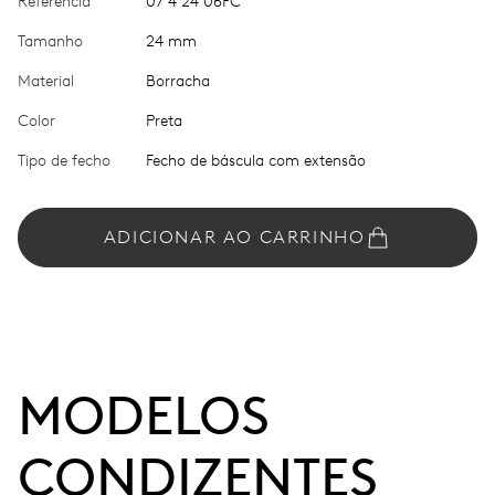
Referência
07 4 24 06FC
Tamanho
24 mm
Material
Borracha
Color
Preta
Tipo de fecho
Fecho de báscula com extensão
ADICIONAR AO CARRINHO
MODELOS 
CONDIZENTES