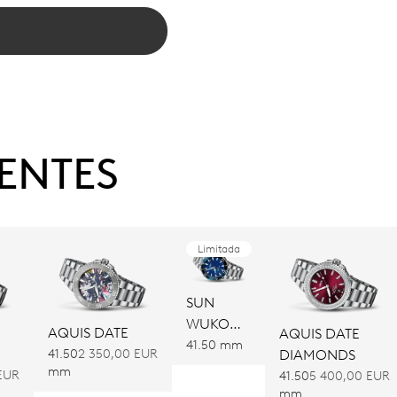
ENTES
Limitada
SUN
WUKONG
AQUIS DATE
AQUIS DATE
LIMITED
41.50 mm
DIAMONDS
41.50
2 350,00 EUR
EDITION
mm
EUR
41.50
5 400,00 EUR
mm