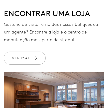
ENCONTRAR UMA LOJA
BRACELETE
Aço inoxidável
Gostaria de visitar uma das nossas butiques ou
um agente? Encontre a loja e o centro de
GARANTIA
2 anos
manutenção mais perto de si, aqui.
Adira ao MyOris e obtenha uma extensão gratuita da sua
garantia para 10 anos
VER MAIS
MYORIS