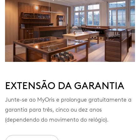
MOVIMENTO
Automático
VIBRAÇÕES
28’800 A/h, 4 Hz
MOSTRADOR
Branco
EXTENSÃO DA GARANTIA
Junte-se ao MyOris e prolongue gratuitamente a
BRACELETE
Borracha
garantia para três, cinco ou dez anos
(dependendo do movimento do relógio).
GARANTIA
2 anos