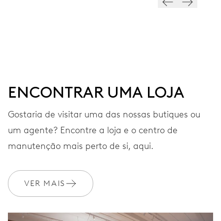
MOSTRADOR
Cinzento
ENCONTRAR UMA LOJA
BRACELETE
Aço inoxidável
Gostaria de visitar uma das nossas butiques ou
um agente? Encontre a loja e o centro de
GARANTIA
2 anos
manutenção mais perto de si, aqui.
Adira ao MyOris e obtenha uma extensão gratuita da sua
garantia para 3 anos
VER MAIS
MYORIS