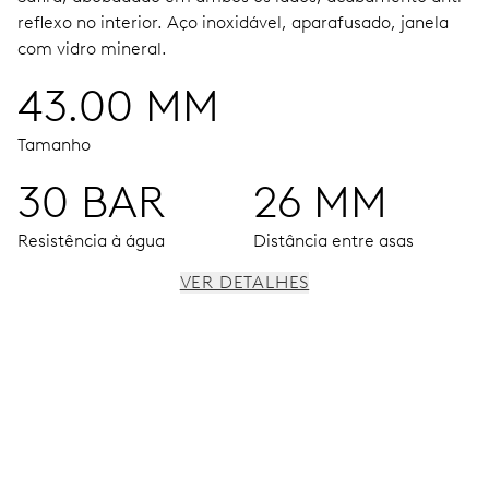
reflexo no interior.
Aço inoxidável, aparafusado, janela
com vidro mineral.
43.00 MM
Tamanho
30 BAR
26 MM
Resistência à água
Distância entre asas
VER DETALHES
MOVIMENTO
Ponteiros ao centro para horas, minutos e segundos,
janela com data, data instantânea, corrector de data,
paragem de segundos