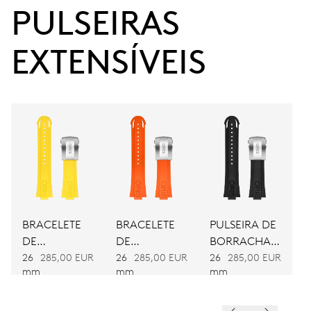
PULSEIRAS 
41 h
Reserva de marcha
EXTENSÍVEIS
CALIBRE
v
DIMENSÕES
Ø 25.60 mm, 11 1/2’’’
MOVIMENTO
BRACELETE
BRACELETE
PULSEIRA DE
Automático
DE
DE
BORRACHA
BORRACHA
BORRACHA
PRETA
26
285,00 EUR
26
285,00 EUR
26
285,00 EUR
mm
mm
mm
VIBRAÇÕES
AMARELA
COR DE
LARANJA
28’800 A/h, 4 Hz