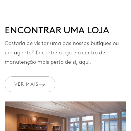
contínuos e contadores de 30 minutos e 12 horas, janela
com data entre as 4 e as 5 horas, botão de correcção de
data às 10 horas, paragem de segundos
ENCONTRAR UMA LOJA
Gostaria de visitar uma das nossas butiques ou
48 h
um agente? Encontre a loja e o centro de
Reserva de marcha
manutenção mais perto de si, aqui.
CALIBRE
676
VER MAIS
DIMENSÕES
Ø 30.00 mm, 13 1/4’’’
MOVIMENTO