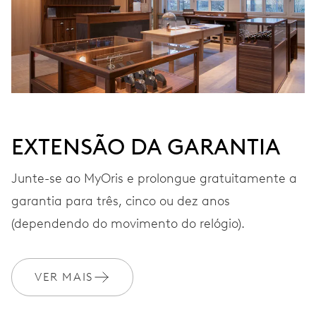
Automático, com rotor vermelho
VIBRAÇÕES
28’800 A/h, 4 Hz
EXTENSÃO DA GARANTIA
MOSTRADOR
Cinzento
Junte-se ao MyOris e prolongue gratuitamente a
garantia para três, cinco ou dez anos
BRACELETE
Aço inoxidável
(dependendo do movimento do relógio).
VER MAIS
GARANTIA
2 anos