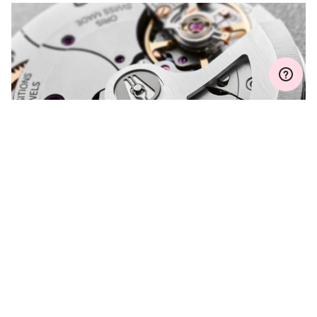
Adira ao MyOris e obtenha uma extensão gratuita da sua
garantia para 3 anos
MYORIS
TEM UMA PERGUNTA PARA
NOS FAZER?
Contacte-nos, teremos muito gosto em ajudar.