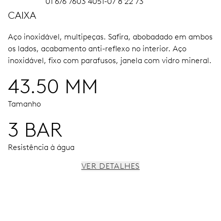
01 676 7603 4051-07 8 22 73
CAIXA
Aço inoxidável, multipeças.
Safira, abobadado em ambos
os lados, acabamento anti-reflexo no interior.
Aço
inoxidável, fixo com parafusos, janela com vidro mineral.
43.50 MM
Tamanho
3 BAR
Resistência à água
VER DETALHES
MOVIMENTO
Ponteiros ao centro para horas, minutos e cronógrafo de
1/4 segundos, 3 mostradores subsidiários para segundos