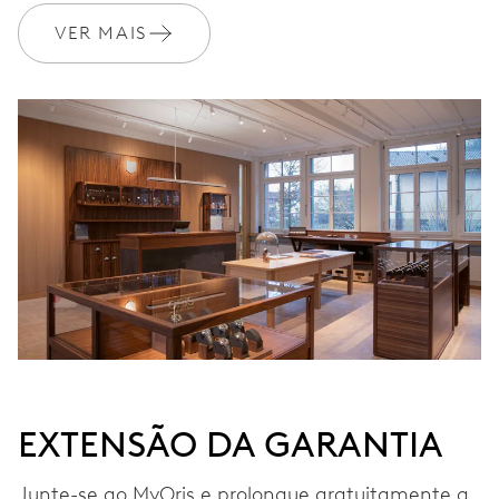
782
VER MAIS
DIMENSÕES
Ø 30.00 mm, 13 1/4’’’
MOVIMENTO
Automático, com rotor vermelho
VIBRAÇÕES
28’800 A/h, 4 Hz
MOSTRADOR
Branco
EXTENSÃO DA GARANTIA
Junte-se ao MyOris e prolongue gratuitamente a