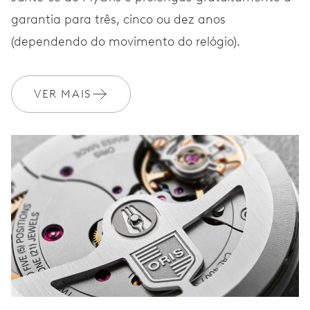
garantia para três, cinco ou dez anos
BRACELETE
Aço inoxidável
(dependendo do movimento do relógio).
GARANTIA
2 anos
VER MAIS
Adira ao MyOris e obtenha uma extensão gratuita da sua
garantia para 3 anos
MYORIS