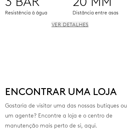
3 BAR
20 MM
Resistência à água
Distância entre asas
VER DETALHES
MOVIMENTO
Ponteiros centrais de horas, minutos e segundos,
submostrador de 2.º fuso horário (24 h), botões de
pressão para ajuste, janela de fases da lua, dispositivo
preciso de cronometragem e paragem de segundos
ENCONTRAR UMA LOJA
41 h
Gostaria de visitar uma das nossas butiques ou
Reserva de marcha
um agente? Encontre a loja e o centro de
manutenção mais perto de si, aqui.
CALIBRE