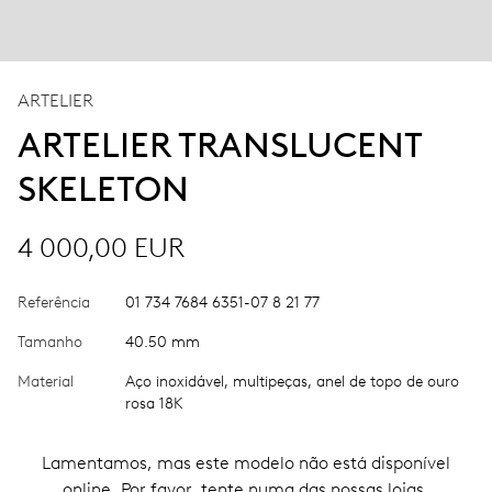
ARTELIER
ARTELIER TRANSLUCENT
SKELETON
4 000,00 EUR
Referência
01 734 7684 6351-07 8 21 77
Tamanho
40.50 mm
Material
Aço inoxidável, multipeças, anel de topo de ouro
rosa 18K
Lamentamos, mas este modelo não está disponível
online. Por favor, tente numa das nossas lojas.