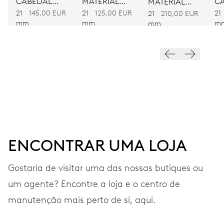
CABEDAL
MATERIAL
C
MATERIAL
CASTANHA
TÊXTIL DE
C
21
145,00 EUR
21
125,00 EUR
21
TÊXTIL DE
VIBRAÇÕES
21
210,00 EUR
mm
mm
m
mm
DUAS CORES
DUAS CORES
28’800 A/h, 4 Hz
MOSTRADOR
Cinzento
BRACELETE
Aço inoxidável
ENCONTRAR UMA LOJA
Gostaria de visitar uma das nossas butiques ou
um agente? Encontre a loja e o centro de
GARANTIA
2 anos
manutenção mais perto de si, aqui.
Adira ao MyOris e obtenha uma extensão gratuita da sua
garantia para 3 anos