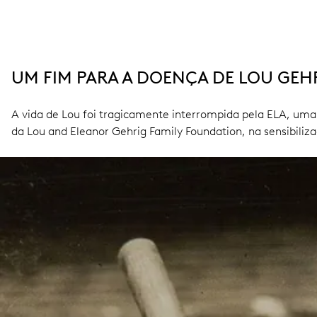
UM FIM PARA A DOENÇA DE LOU GEH
A vida de Lou foi tragicamente interrompida pela ELA, um
da Lou and Eleanor Gehrig Family Foundation, na sensibiliz