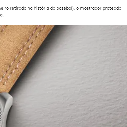
iro retirado na história do basebol), o mostrador prateado
a.