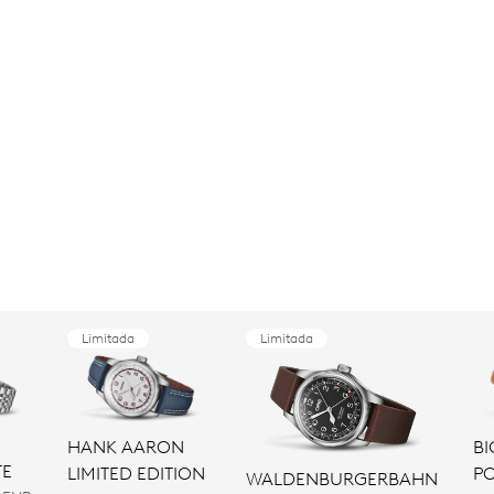
Limitada
Limitada
HANK AARON
B
TE
LIMITED EDITION
PO
WALDENBURGERBAHN