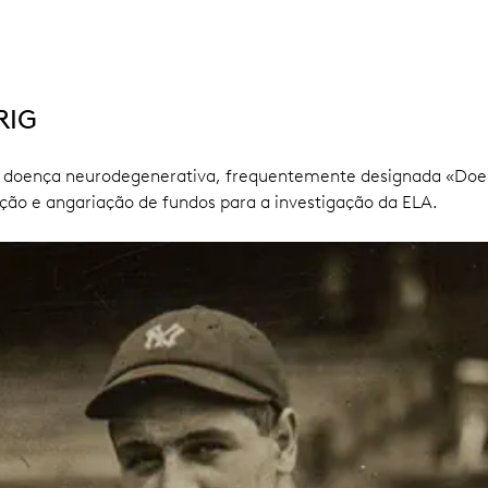
RIG
a doença neurodegenerativa, frequentemente designada «Doenç
ação e angariação de fundos para a investigação da ELA.