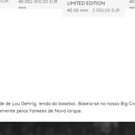
 EUR
40.00
2 400,00 EUR
40
LIMITED EDITION
mm
m
40.00 mm
2 350,00 EUR
ade de Lou Gehrig, lenda do basebol. Baseia-se no nosso Big C
mente pelos Yankees de Nova Iorque.