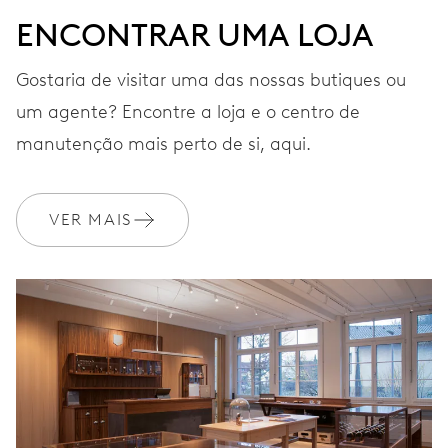
ENCONTRAR UMA LOJA
BRACELETE
Aço inoxidável
Gostaria de visitar uma das nossas butiques ou
um agente? Encontre a loja e o centro de
Estojo especial, pulseira de
manutenção mais perto de si, aqui.
cabedal adicional,
EXTRAS
ferramenta para a trocar,
limitado a 200 exemplares
VER MAIS
GARANTIA
2 anos
Adira ao MyOris e obtenha uma extensão gratuita da sua
garantia para 10 anos
MYORIS