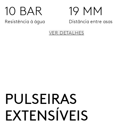
10 BAR
19 MM
Resistência à água
Distância entre asas
VER DETALHES
MOVIMENTO
Ponteiros ao centro para horas, minutos e segundos,
mecanismo preciso de cronometragem e paragem de
segundos
PULSEIRAS 
120 h
Reserva de marcha
EXTENSÍVEIS
CALIBRE