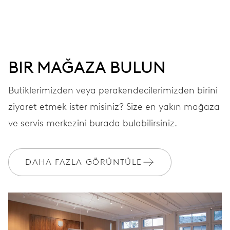
ARAMA
Gri
BIR MAĞAZA BULUN
Butiklerimizden veya perakendecilerimizden birini
KAYIŞ
Lastik
ziyaret etmek ister misiniz? Size en yakın mağaza
ve servis merkezini burada bulabilirsiniz.
GARANTI
2 yıllar
DAHA FAZLA GÖRÜNTÜLE
MyOris'e katılın ve garantinizi ücretsiz olarak aşağıdakilere kadar
uzatın 3 yıllar
MYORIS