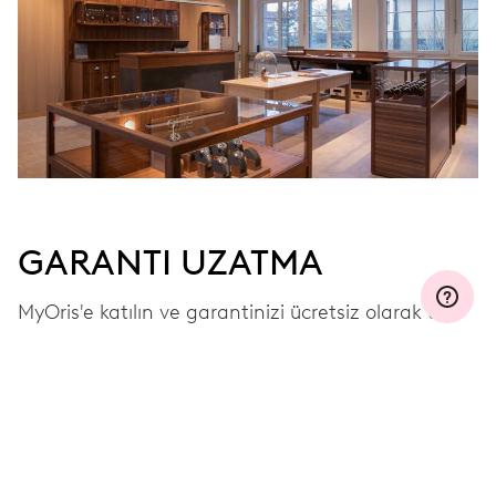
GARANTI UZATMA
MyOris'e katılın ve garantinizi ücretsiz olarak üç,
beş veya on yıla uzatın (kullanılan mekanizmaya
bağlı olarak).
DAHA FAZLA GÖRÜNTÜLE