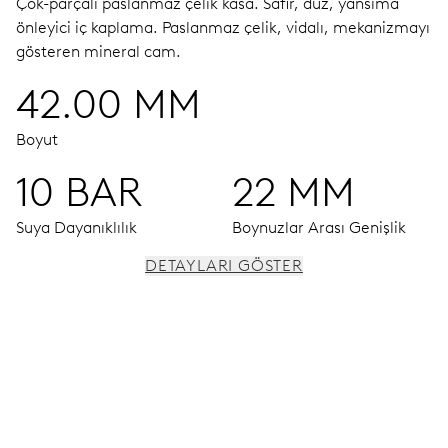
Çok-parçalı paslanmaz çelik kasa.
Safir, düz, yansıma
önleyici iç kaplama.
Paslanmaz çelik, vidalı, mekanizmayı
gösteren mineral cam.
42.00 MM
Boyut
10 BAR
22 MM
Suya Dayanıklılık
Boynuzlar Arası Genişlik
DETAYLARI GÖSTER
HAREKET
Saat, dakika ve saniye için merkezi ibreler, tarih ve gün
pencereleri, anlık tarih ve gün, tarih ve gün düzeltici,
zaman ayarı ve saniye ayarı