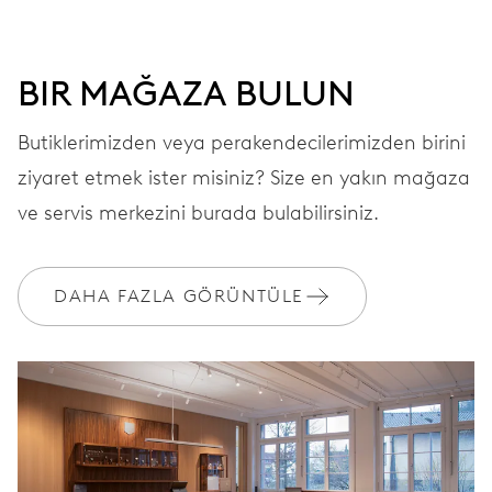
ARAMA
Yeşil
BIR MAĞAZA BULUN
Butiklerimizden veya perakendecilerimizden birini
KAYIŞ
Paslanmaz çelik
ziyaret etmek ister misiniz? Size en yakın mağaza
ve servis merkezini burada bulabilirsiniz.
GARANTI
2 yıllar
DAHA FAZLA GÖRÜNTÜLE
MyOris'e katılın ve garantinizi ücretsiz olarak aşağıdakilere kadar
uzatın 3 yıllar
MYORIS