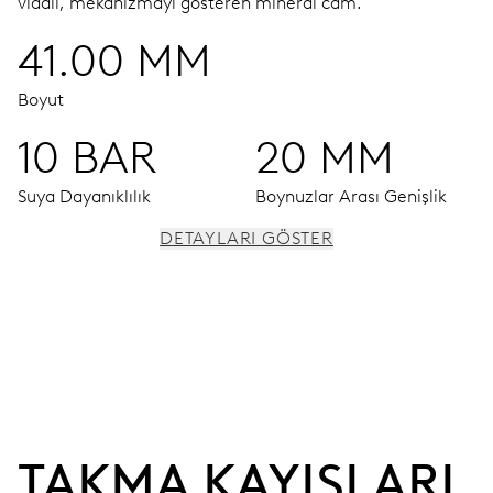
vidalı, mekanizmayı gösteren mineral cam.
41.00 MM
Boyut
10 BAR
20 MM
Suya Dayanıklılık
Boynuzlar Arası Genişlik
DETAYLARI GÖSTER
HAREKET
Saat, dakika ve saniye için merkezi ibreler, tarih
penceresi, anlık tarih, tarih düzeltici, zaman ayarı, saniye
ayarı
TAKMA KAYIŞLARI
41 saat