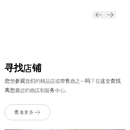
28’800 A/h, 4 Hz
表盘
白色
寻找店铺
表带
皮质
您想参观我们的精品店或零售商之一吗？在这里查找
离您最近的商店和服务中心。
随附
复古表盒和证书
查看更多
保修
2 年