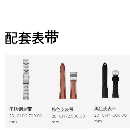
38小时动力储存
配套表带
动力储备
机芯
733（无日期显示）
尺寸
Ø 25.60 mm, 11 1/2’’’
卷绕
黑色皮表带
不锈钢表带
棕色皮表带
自动上链
20
CNY1,300.00
20
CNY2,700.00
20
CNY2,500.00
mm
mm
mm
振动