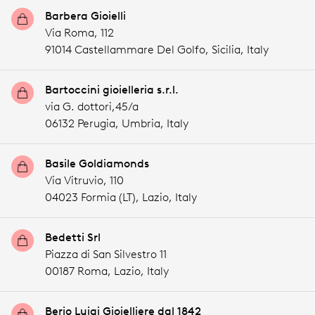
Barbera Gioielli
Via Roma, 112
91014 Castellammare Del Golfo,
Sicilia,
Italy
Bartoccini gioielleria s.r.l.
via G. dottori,45/a
06132 Perugia,
Umbria,
Italy
Basile Goldiamonds
Via Vitruvio, 110
04023 Formia (LT),
Lazio,
Italy
Bedetti Srl
Piazza di San Silvestro 11
00187 Roma,
Lazio,
Italy
Berio Luigi Gioielliere dal 1842