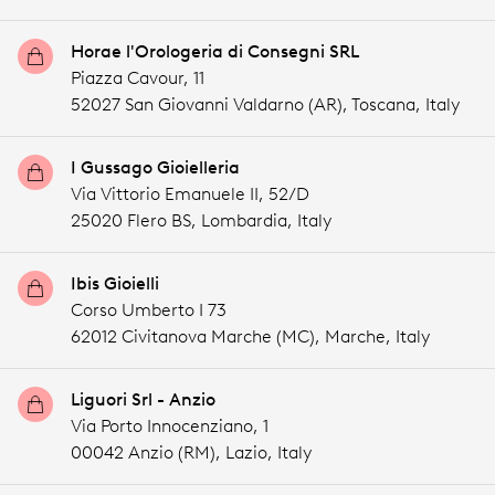
Horae l'Orologeria di Consegni SRL
Piazza Cavour, 11
52027 San Giovanni Valdarno (AR),
Toscana,
Italy
I Gussago Gioielleria
Via Vittorio Emanuele II, 52/D
25020 Flero BS,
Lombardia,
Italy
Ibis Gioielli
Corso Umberto I 73
62012 Civitanova Marche (MC),
Marche,
Italy
Liguori Srl - Anzio
Via Porto Innocenziano, 1
00042 Anzio (RM),
Lazio,
Italy