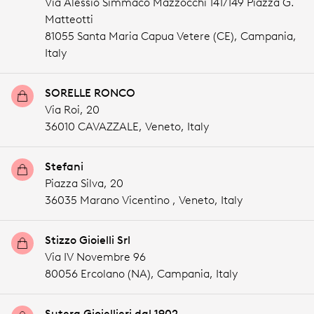
Via Alessio Simmaco Mazzocchi 141/149 Piazza G.
Matteotti
81055 Santa Maria Capua Vetere (CE),
Campania,
Italy
SORELLE RONCO
Via Roi, 20
36010 CAVAZZALE,
Veneto,
Italy
Stefani
Piazza Silva, 20
36035 Marano Vicentino ,
Veneto,
Italy
Stizzo Gioielli Srl
Via IV Novembre 96
80056 Ercolano (NA),
Campania,
Italy
Sutera Gioiellieri dal 1902