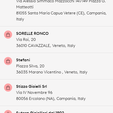
Via Alessio Simmaco Mazzocchi 141/149 Piazza G.
Matteotti
81055 Santa Maria Capua Vetere (CE),
Campania,
Italy
SORELLE RONCO
Via Roi, 20
36010 CAVAZZALE,
Veneto,
Italy
Stefani
Piazza Silva, 20
36035 Marano Vicentino ,
Veneto,
Italy
Stizzo Gioielli Srl
Via IV Novembre 96
80056 Ercolano (NA),
Campania,
Italy
Sutera Gioiellieri dal 1902