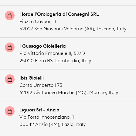
Horae l'Orologeria di Consegni SRL
Piazza Cavour, 11
52027 San Giovanni Valdarno (AR),
Toscana,
Italy
I Gussago Gioielleria
Via Vittorio Emanuele II, 52/D
25020 Flero BS,
Lombardia,
Italy
Ibis Gioielli
Corso Umberto I 73
62012 Civitanova Marche (MC),
Marche,
Italy
Liguori Srl - Anzio
Via Porto Innocenziano, 1
00042 Anzio (RM),
Lazio,
Italy