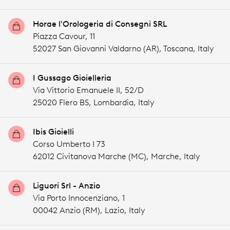
Horae l'Orologeria di Consegni SRL
Piazza Cavour, 11
52027 San Giovanni Valdarno (AR),
Toscana,
Italy
I Gussago Gioielleria
Via Vittorio Emanuele II, 52/D
25020 Flero BS,
Lombardia,
Italy
Ibis Gioielli
Corso Umberto I 73
62012 Civitanova Marche (MC),
Marche,
Italy
Liguori Srl - Anzio
Via Porto Innocenziano, 1
00042 Anzio (RM),
Lazio,
Italy