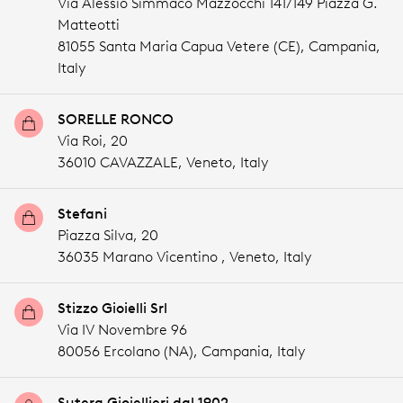
Via Alessio Simmaco Mazzocchi 141/149 Piazza G.
Matteotti
81055 Santa Maria Capua Vetere (CE),
Campania,
Italy
SORELLE RONCO
Via Roi, 20
36010 CAVAZZALE,
Veneto,
Italy
Stefani
Piazza Silva, 20
36035 Marano Vicentino ,
Veneto,
Italy
Stizzo Gioielli Srl
Via IV Novembre 96
80056 Ercolano (NA),
Campania,
Italy
Sutera Gioiellieri dal 1902