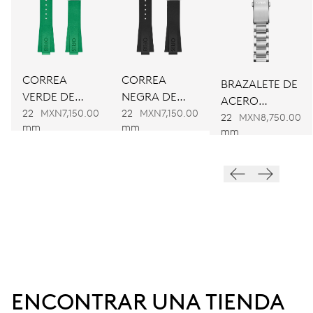
Ø 30.00 mm, 13 1/4’’’
CARGA
Remonte automático
CORREA
CORREA
BRAZALETE DE
VERDE DE
NEGRA DE
ACERO
FRECUENCIA
CAUCHO
CAUCHO
22
MXN7,150.00
22
MXN7,150.00
INOXIDABLE
22
MXN8,750.00
28’800 A/h, 4 Hz
mm
mm
mm
ESFERA
Azul
CORREA
Caucho
ENCONTRAR UNA TIENDA