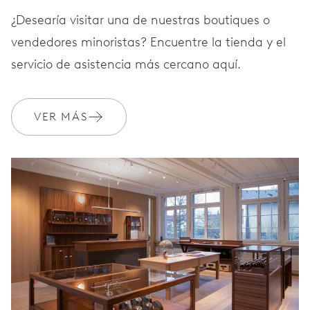
¿Desearía visitar una de nuestras boutiques o
GARANTÍA
2 años
vendedores minoristas? Encuentre la tienda y el
Únete a MyOris y amplía gratis tu garantía a 10 años
servicio de asistencia más cercano aquí.
MYORIS
VER MÁS