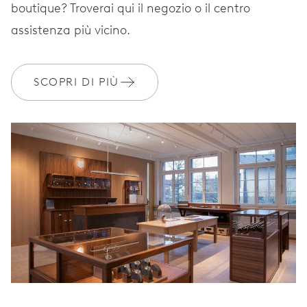
Scatola vintage e
boutique? Troverai qui il negozio o il centro
EXTRAS
certificato
assistenza più vicino.
GARANZIA
SCOPRI DI PIÙ
2 anni
Iscriviti a MyOris e ottieni l'estensione gratuita della garanzia a 3
anni
MYORIS