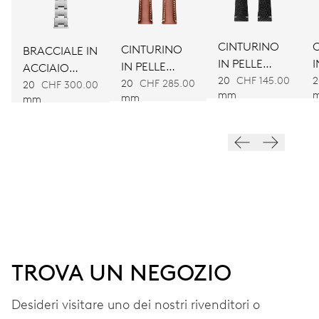
AVVOLGIMENTO
Carica automatica
CINTURINO
CINTURINO
BRACCIALE IN
IN PELLE
I
IN PELLE
ACCIAIO
NERA
VIBRAZIONI
20
CHF 145.00
2
MARRONE
20
CHF 285.00
INOSSIDABILE
20
CHF 300.00
mm
mm
mm
28’800 A/h, 4 Hz
QUADRANTE
Bianco
CINTURINO
Pelle
TROVA UN NEGOZIO
Desideri visitare uno dei nostri rivenditori o