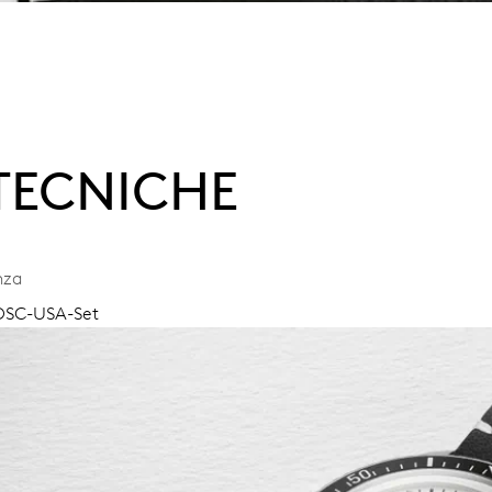
 TECNICHE
nza
 OSC-USA-Set