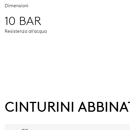
Dimensioni
10 BAR
Resistenza all'acqua
MOVIMENTO
Ore, minuti e secondi al centro, regolazione fine, arresto de
38 h
CINTURINI ABBINA
Riserva di carica
CALIBRO
733 (senza data)