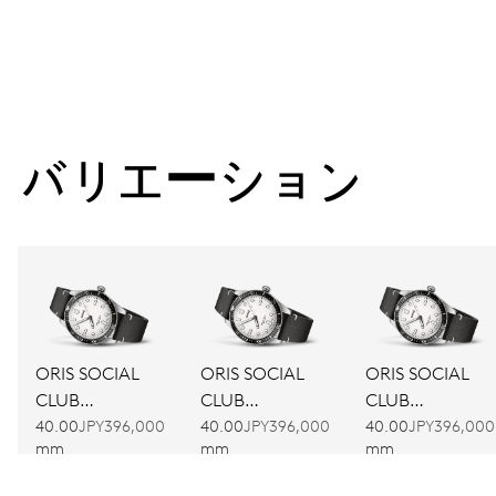
バリエーション
ORIS SOCIAL
ORIS SOCIAL
ORIS SOCIAL
CLUB
CLUB
CLUB
AMSTERDAM
BARCELONA
BANGKOK
40.00
JPY396,000
40.00
JPY396,000
40.00
JPY396,000
mm
mm
mm