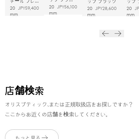
チール ブレ
ップ ブラック
ップ
ン
20
JPY56,100
スレット
20
JPY59,400
20
JPY28,600
20
J
振動
mm
mm
mm
mm
28,800振動、4 Hz
ダイヤル
ホワイト
ストラップ
レザー
店舗検索
オリスブティック、または正規取扱店をお探しですか？
ここからお近くの店舗を検索してください。
ヘリテージボックス、証明書
EXTRAS
付
もっと見る