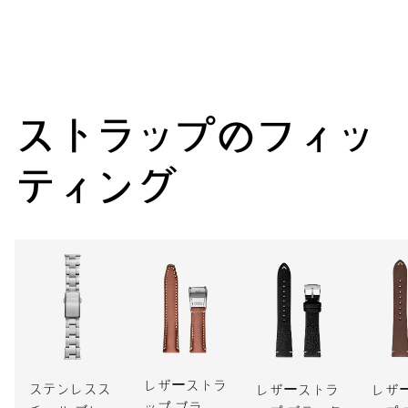
センター時分針、ファインタイムチューニング、ストップセコ
ンド針
38時間
ストラップのフィッ
パワーリザーブ
ティング
キャリバー
733（デイト表示なし）
寸法
直径25.60mm、11 1/2リーニュ
ワインディング
レザーストラ
自動巻
ステンレスス
レザーストラ
レザ
ップ ブラウ