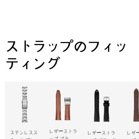
センター時分針、ファインタイムチューニング、ストップセコ
ンド針
38時間
ストラップのフィッ
パワーリザーブ
ティング
キャリバー
733（デイト表示なし）
寸法
直径25.60mm、11 1/2リーニュ
ワインディング
レザーストラ
自動巻
ステンレスス
レザーストラ
レザ
ップ ブラウ