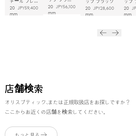
チール ブレ
ップ ブラック
ップ
ン
20
JPY56,100
スレット
20
JPY59,400
20
JPY28,600
20
J
振動
mm
mm
mm
mm
28,800振動、4 Hz
ダイヤル
ホワイト
ストラップ
レザー
店舗検索
オリスブティック、または正規取扱店をお探しですか？
ここからお近くの店舗を検索してください。
ヘリテージボックス、証明書
EXTRAS
付
もっと見る