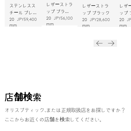
レザーストラ
自動巻
ステンレスス
レザーストラ
レザ
ップ ブラウ
チール ブレ
ップ ブラック
ップ
ン
20
JPY56,100
スレット
20
JPY59,400
20
JPY28,600
20
J
振動
mm
mm
mm
mm
28,800振動、4 Hz
ダイヤル
ホワイト
ストラップ
レザー
店舗検索
オリスブティック、または正規取扱店をお探しですか？
ここからお近くの店舗を検索してください。
ヘリテージボックス、証明書
EXTRAS
付