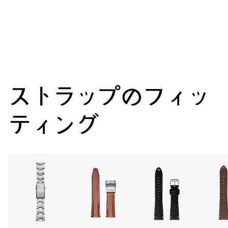
ムーブメント
センター時分針、ファインタイムチューニング、ストップセコ
ンド針
38時間
ストラップのフィッ
パワーリザーブ
ティング
キャリバー
733（デイト表示なし）
寸法
直径25.60mm、11 1/2リーニュ
ワインディング