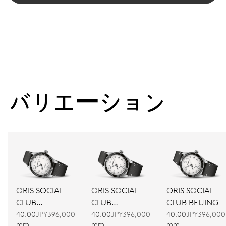
バリエーション
ORIS SOCIAL
ORIS SOCIAL
ORIS SOCIAL
CLUB
CLUB
CLUB BEIJING
AMSTERDAM
BARCELONA
40.00
JPY396,000
40.00
JPY396,000
40.00
JPY396,000
mm
mm
mm