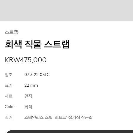
스트랩
회색 직물 스트랩
KRW475,000
참조
07 3 22 05LC
크기
22 mm
재료
면직
Color
회색
락커
스테인리스 스틸 '리프트' 접기식 잠금쇠