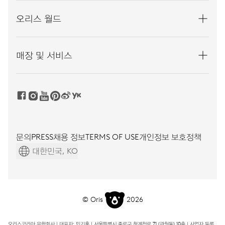
오리스 월드
매장 및 서비스
문의
PRESS
채용 정보
TERMS OF USE
개인정보 보호정책
대한민국, KO
© Oris
2026
오리스코리아 유한회사ㅣ대표자: 민기홍ㅣ서울특별시 종로구 청계천로 71 (관철동) 10층ㅣ사업자 등록