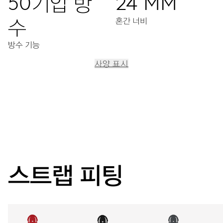
50기압 방
24 MM
수
혼간 너비
방수 기능
사양 표시
이동
문자판 중앙에 시침과 분침, 확대된 날짜 및 요일창, 즉각적인
날짜 및 요일 조정 기능, 날짜 및 요일 교정 장치, 정교한 시간
조정 장치 및 스탑 세컨드
스트랩 피팅
38시간
파워 리저브
캘리버