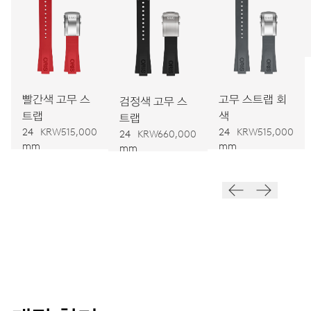
752
치수
Ø 32.20 mm, 14 1/4’’’
빨간색 고무 스
고무 스트랩 회
검정색 고무 스
트랩
색
트랩
와인딩
24
KRW515,000
24
KRW515,000
24
KRW660,000
오토메틱 와인딩
mm
mm
mm
진동
28,800 A/h, 4 Hz
다이얼
청색