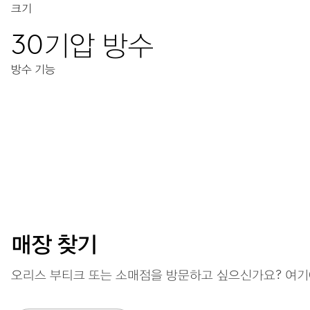
크기
30기압 방수
방수 기능
이동
중앙 시, 분, 초 디스플레이, 날짜표시창, 날짜조정장치, 정교한
41시간
매장 찾기
파워 리저브
오리스 부티크 또는 소매점을 방문하고 싶으신가요? 여기
캘리버
733-1