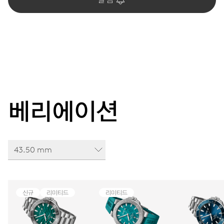
베리에이션
43.50 mm
신규
리미티드
리미티드