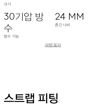
크기
30기압 방
24 MM
수
혼간 너비
방수 기능
사양 표시
이동
중앙 시, 분, 초 디스플레이, 날짜표시창, 날짜조정장치, 정교한
시간조정장치, 스탑세컨드 기능
41시간
스트랩 피팅
파워 리저브