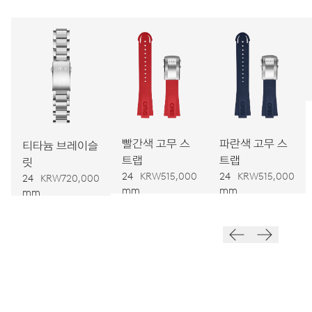
캘리버
733-1
치수
Ø 25.60 mm, 11 1/2’’’
빨간색 고무 스
파란색 고무 스
티타늄 브레이슬
와인딩
트랩
트랩
릿
오토메틱 와인딩
24
KRW515,000
24
KRW515,000
24
KRW720,000
mm
mm
mm
진동
28,800 A/h, 4 Hz
다이얼
녹색