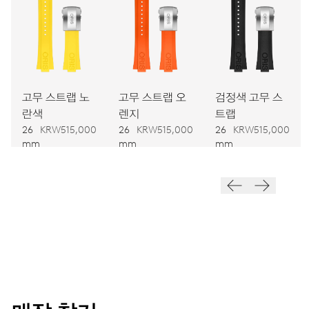
743
치수
Ø 25.60 mm, 11 1/2’’’
고무 스트랩 노
고무 스트랩 오
검정색 고무 스
와인딩
란색
렌지
트랩
오토메틱 와인딩
26
KRW515,000
26
KRW515,000
26
KRW515,000
mm
mm
mm
진동
28,800 A/h, 4 Hz
다이얼
청색