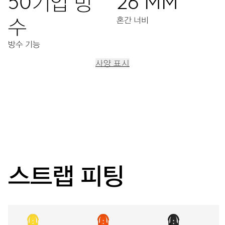
50기압 방
26 MM
수
혼간 너비
방수 기능
사양 표시
이동
중앙 시, 분 디스플레이, 9시 방향 독립초침, 날짜표시창, 날짜
조정장치, 정교한 시간조정장치, 스탑세컨드
38시간
스트랩 피팅
파워 리저브
캘리버