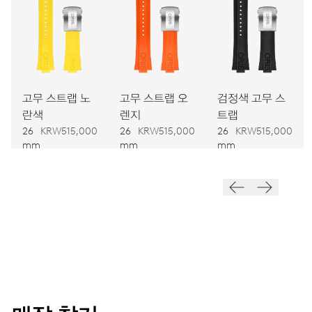
743
치수
Ø 25.60 mm, 11 1/2’’’
고무 스트랩 노
고무 스트랩 오
검정색 고무 스
와인딩
란색
렌지
트랩
오토메틱 와인딩
26
KRW515,000
26
KRW515,000
26
KRW515,000
mm
mm
mm
진동
28,800 A/h, 4 Hz
다이얼
회색