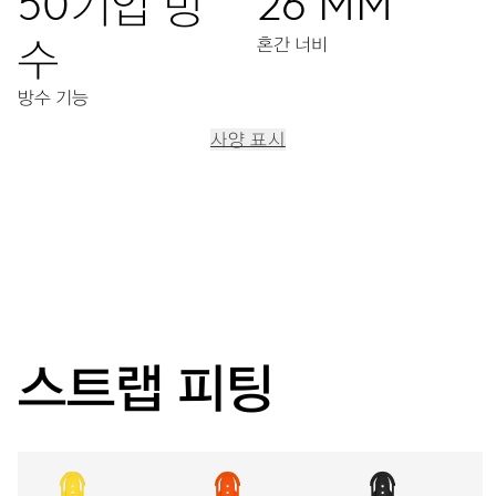
50기압 방
26 MM
수
혼간 너비
방수 기능
사양 표시
이동
중앙 시, 분 디스플레이, 9시 방향 독립초침, 날짜표시창, 날짜
조정장치, 정교한 시간조정장치, 스탑세컨드
38시간
스트랩 피팅
파워 리저브
캘리버