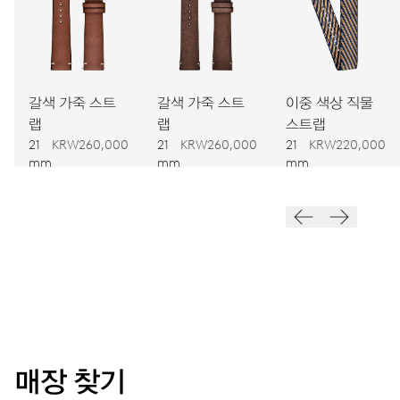
781
치수
Ø 30.00 mm, 13 1/4’’’
갈색 가죽 스트
갈색 가죽 스트
이중 색상 직물
랩
랩
스트랩
21
KRW260,000
21
KRW260,000
21
KRW220,000
와인딩
mm
mm
mm
오토메틱 와인딩
진동
28,800 A/h, 4 Hz
다이얼
회색
매장 찾기