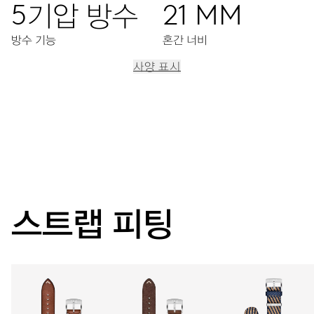
5기압 방수
21 MM
방수 기능
혼간 너비
사양 표시
이동
중앙 시, 분, 초 디스플레이, 개별 서브다이얼을 이용한 날짜/
요일 표시, 서브다이얼을 이용한 듀얼타임 표시, 조정을 위한
푸시버튼, 문페이즈 디스플레이, 정교한 시간조정장치 및 시간
멈춤기능
스트랩 피팅
38시간
파워 리저브
캘리버