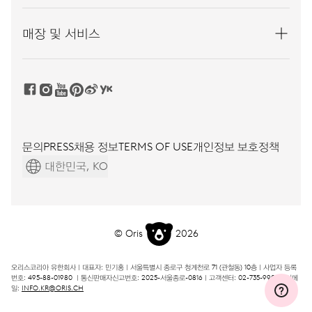
매장 및 서비스
문의
PRESS
채용 정보
TERMS OF USE
개인정보 보호정책
대한민국, KO
© Oris
2026
오리스코리아 유한회사ㅣ대표자: 민기홍ㅣ서울특별시 종로구 청계천로 71 (관철동) 10층ㅣ사업자 등록
번호: 495-88-01980 ㅣ통신판매자신고번호: 2025-서울종로-0816ㅣ고객센터: 02-735-9908ㅣ이메
일:
INFO.KR@ORIS.CH