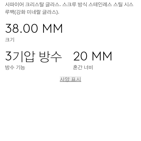
사파이어 크리스탈 글라스.
스크루 방식 스테인레스 스틸 시스
루백(강화 미네랄 글라스).
38.00 MM
크기
3기압 방수
20 MM
방수 기능
혼간 너비
사양 표시
이동
중앙 시, 분, 초 디스플레이, 날짜표시창, 날짜조정장치, 정교한
시간조정장치, 스탑세컨드 기능