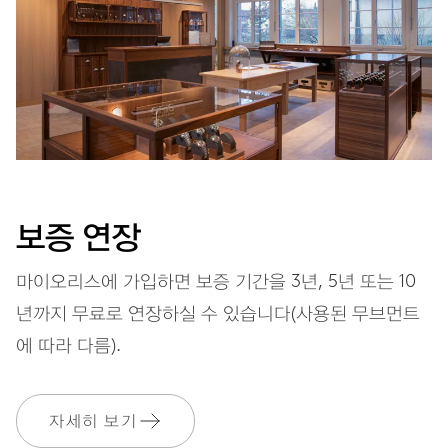
오토메틱 와인딩
진동
28,800 A/h, 4 Hz
다이얼
회색
보증 연장
마이오리스에 가입하면 보증 기간을 3년, 5년 또는 10
년까지 무료로 연장하실 수 있습니다(사용된 무브먼트
스트랩
레더(가죽)
에 따라 다름).
장기적으로 공급과 생산이 이
자세히 보기
EXTRAS
루어지는 스트랩 원재료