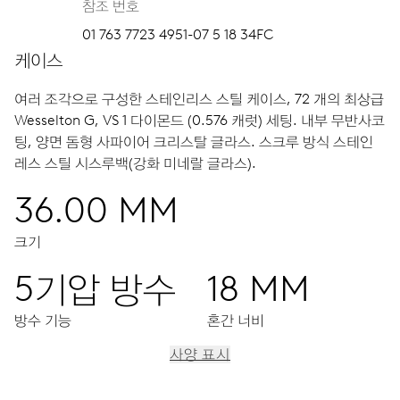
참조 번호
01 763 7723 4951-07 5 18 34FC
케이스
여러 조각으로 구성한 스테인리스 스틸 케이스, 72 개의 최상급
Wesselton G, VS 1 다이몬드 (0.576 캐럿) 세팅.
내부 무반사코
팅, 양면 돔형 사파이어 크리스탈 글라스.
스크루 방식 스테인
레스 스틸 시스루백(강화 미네랄 글라스).
36.00 MM
크기
5기압 방수
18 MM
방수 기능
혼간 너비
사양 표시
이동