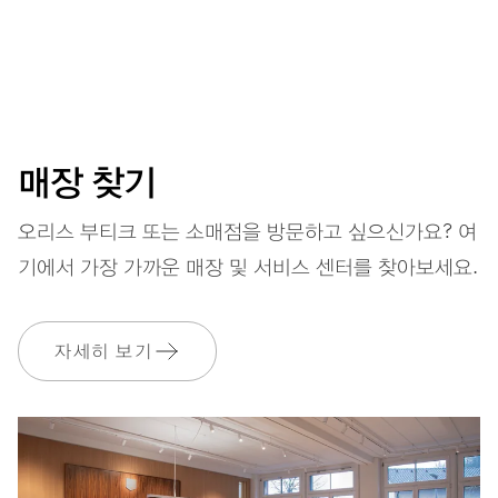
중앙에 위치한 시침, 분침 및 초침, 그리고 문 페이스 표시창, 날
짜 표시창, 즉시 날짜 교정 디바이스, 정밀 시간 조정 디바이스
및 스톱 세컨즈
매장 찾기
38시간
오리스 부티크 또는 소매점을 방문하고 싶으신가요? 여
파워 리저브
기에서 가장 가까운 매장 및 서비스 센터를 찾아보세요.
캘리버
763
자세히 보기
치수
Ø 25.60 mm, 11 1/2’’’
와인딩