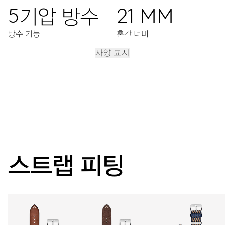
5기압 방수
21 MM
방수 기능
혼간 너비
사양 표시
이동
12시 방향에 시간 표시창, 중앙에서 분리된 분침과 6시 방향에
위치한 작은 초침
42시간
스트랩 피팅
파워 리저브
캘리버
917