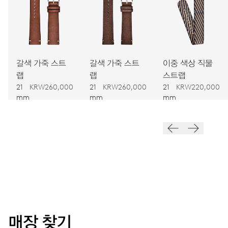
치수
Ø 30.00 mm, 13 1/4’’’
갈색 가죽 스트
갈색 가죽 스트
이중 색상 직물
와인딩
랩
랩
스트랩
오토메틱 와인딩
21
KRW260,000
21
KRW260,000
21
KRW220,000
mm
mm
mm
진동
28,800 A/h, 4 Hz
다이얼
회색
매장 찾기