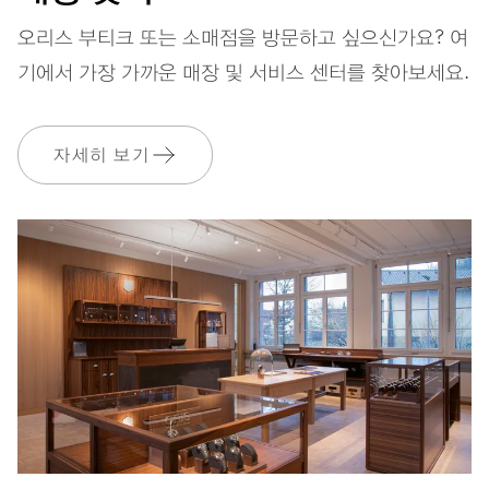
파워 리저브
오리스 부티크 또는 소매점을 방문하고 싶으신가요? 여
기에서 가장 가까운 매장 및 서비스 센터를 찾아보세요.
캘리버
560
자세히 보기
치수
Ø 17.20 mm, 7 3/4’’’
와인딩
오토메틱 와인딩
진동
28,800 A/h, 4 Hz