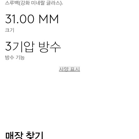
스루백(강화 미네랄 글라스).
31.00 MM
크기
3기압 방수
방수 기능
사양 표시
이동
중앙 시, 분, 초 디스플레이, 정교한 시산조정장치, 스탑세컨드
기능
38시간
매장 찾기