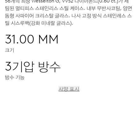
56개의 최상 Wesselton G, VVS2 다이아몬드(0.60 ct.)가 세
팅된 멀티피스 스테인리스 스틸 케이스.
내부 무반사코팅, 양면
돔형 사파이어 크리스탈 글라스.
나사 고정 방식 스테인레스 스
틸 시스루백(강화 미네랄 글라스).
31.00 MM
크기
3기압 방수
방수 기능
사양 표시
이동
중앙 시, 분, 초 디스플레이, 정교한 시산조정장치, 스탑세컨드
기능