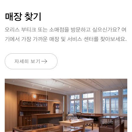
38시간
매장 찾기
파워 리저브
오리스 부티크 또는 소매점을 방문하고 싶으신가요? 여
기에서 가장 가까운 매장 및 서비스 센터를 찾아보세요.
캘리버
560
자세히 보기
치수
Ø 17.20 mm, 7 3/4’’’
와인딩
오토메틱 와인딩
진동
28,800 A/h, 4 Hz