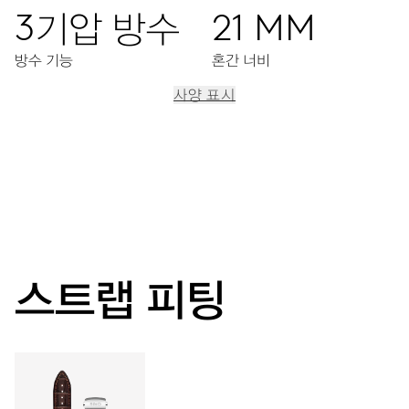
3기압 방수
21 MM
방수 기능
혼간 너비
사양 표시
이동
중앙 시, 분, 초 디스플레이, 정교한 시산조정장치, 스탑세컨드
기능
38시간
스트랩 피팅
파워 리저브
캘리버
734