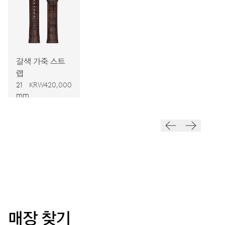
치수
Ø 25.60 mm, 11 1/2’’’
갈색 가죽 스트
와인딩
랩
오토메틱 와인딩
21
KRW420,000
mm
진동
28,800 A/h, 4 Hz
다이얼
회색
매장 찾기