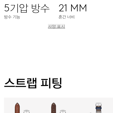
5기압 방수
21 MM
방수 기능
혼간 너비
사양 표시
이동
중앙 시, 분, 초 디스플레이, 정교한 시산조정장치, 스탑세컨드
기능
38시간
스트랩 피팅
파워 리저브
캘리버
734