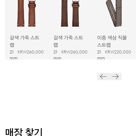
치수
Ø 25.60 mm, 11 1/2’’’
갈색 가죽 스트
갈색 가죽 스트
이중 색상 직물
와인딩
랩
랩
스트랩
오토메틱 와인딩
21
KRW260,000
21
KRW260,000
21
KRW220,000
mm
mm
mm
진동
28,800 A/h, 4 Hz
다이얼
회색
매장 찾기